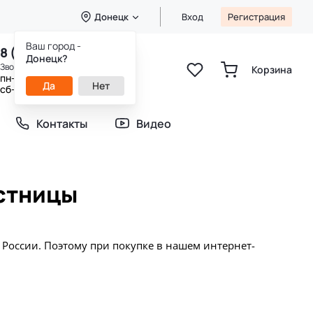
Донецк
Вход
Регистрация
Ваш город -
8 (800) 333-49-25
Донецк?
Звонок бесплатный
Корзина
пн-пт 8:00-20:00
Да
Нет
сб-вс 9:00-20:00
Контакты
Видео
естницы
России. Поэтому при покупке в нашем интернет-