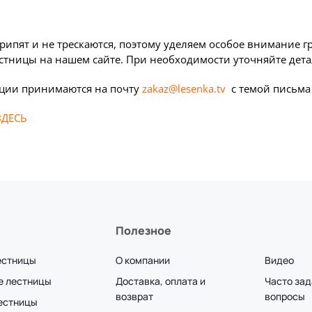
пят и не трескаются, поэтому уделяем особое внимание г
тницы на нашем сайте. При необходимости уточняйте детал
ации принимаются на почту
zakaz@lesenka.tv
с темой письма 
ЗДЕСЬ
Полезное
естницы
О компании
Видео
е лестницы
Доставка, оплата и
Часто за
возврат
вопросы
лестницы