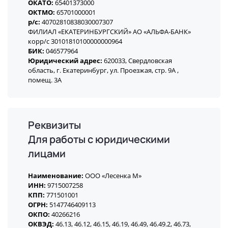
ОКАТО:
65401373000
ОКТМО:
65701000001
р/с:
40702810838030007307
ФИЛИАЛ «ЕКАТЕРИНБУРГСКИЙ» АО «АЛЬФА-БАНК»
корр/с 30101810100000000964
БИК:
046577964
Юридический адрес:
620033, Свердловская
область, г. Екатеринбург, ул. Проезжая, стр. 9А ,
помещ. 3А
Реквизиты
Для работы с юридическими
лицами
Наименование:
ООО «Лесенка М»
ИНН:
9715007258
КПП:
771501001
ОГРН:
5147746409113
ОКПО:
40266216
ОКВЭД:
46.13, 46.12, 46.15, 46.19, 46.49, 46.49.2, 46.73,