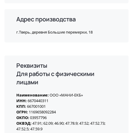
Адрес производства
г.Тверь, деревня Большие перемерки, 18
Реквизиты
Для работы с физическими
лицами
Наименование:
ООО «МАНИ-ЕКБ»
ИНН:
6670440311
КПП:
667001001
ОГРН:
1169658092284
ОКПО:
03957796
ОКВЭД:
47.91; 62.09; 46.90; 47.78.9; 47.52; 47.52.73;
47.52.5; 47.59.9