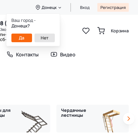
Донецк
Вход
Регистрация
Ваш город -
8 (800) 333-49-25
Донецк?
Звонок бесплатный
Корзина
пн-пт 8:00-20:00
Да
Нет
сб-вс 9:00-20:00
Контакты
Видео
ы для
Чердачные
цы
лестницы