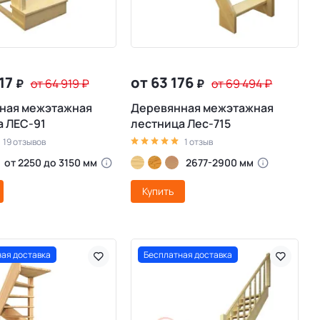
017
от 63 176
₽
от 64 919
₽
₽
от 69 494
₽
ная межэтажная
Деревянная межэтажная
а ЛЕС-91
лестница Лес-715
19 отзывов
1 отзыв
от 2250 до 3150 мм
2677-2900 мм
Купить
ая доставка
Бесплатная доставка