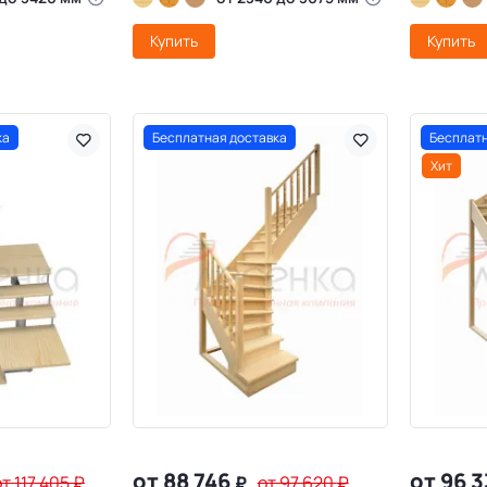
Купить
Купить
ка
Бесплатная доставка
Бесплатн
Хит
от 88 746
от 96 
от 117 405
₽
₽
от 97 620
₽