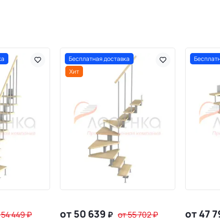
ка
Бесплатная доставка
Бесплатн
Хит
от 50 639
от 47 
 54 449
₽
₽
от 55 702
₽