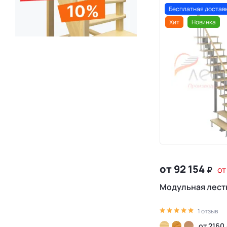
Бесплатная достав
Хит
Новинка
от 92 154
₽
от
Модульная лест
1 отзыв
от 2160