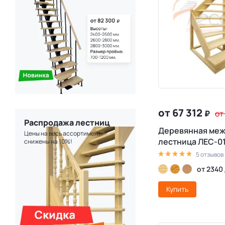
от 67 312
₽
от
Распродажа лестниц
Деревянная ме
Цены на весь ассортимент
лестница ЛЕС-0
снижены на 10%!
5 отзывов
от 2340
Купить