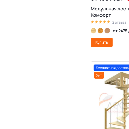
Модульная лест
Комфорт
2 отзыва
от 2475
Купить
Бесплатная достав
Хит