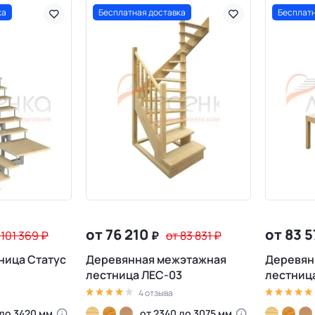
ка
Бесплатная доставка
Бесплатн
от 76 210
от 83 
 101 369
₽
₽
от 83 831
₽
ница Статус
Деревянная межэтажная
Деревян
лестница ЛЕС-03
лестниц
4 отзыва
 до 3420 мм
от 2340 до 3075 мм