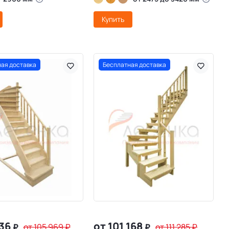
Купить
ая доставка
Бесплатная доставка
336
от 101 168
₽
от 105 969
₽
₽
от 111 285
₽