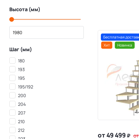
Высота (мм)
Бесплатная достав
Хит
Новинка
Шаг (мм)
180
193
195
195/192
200
204
207
210
212
от 49 499
₽
от
223