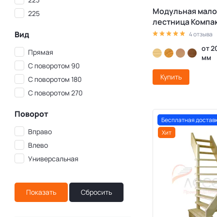
Модульная мало
225
лестница Компа
Вид
4 отзыва
от 2
Прямая
мм
С поворотом 90
Купить
С поворотом 180
С поворотом 270
Поворот
Бесплатная достав
Вправо
Хит
Влево
Универсальная