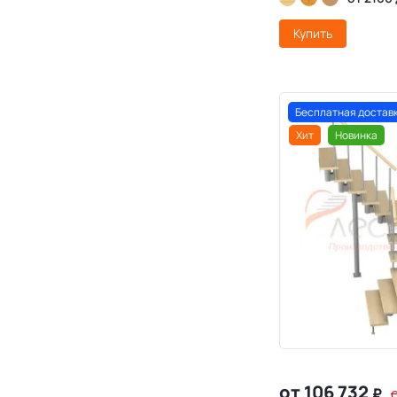
Купить
Бесплатная достав
Хит
Новинка
от 106 732
₽