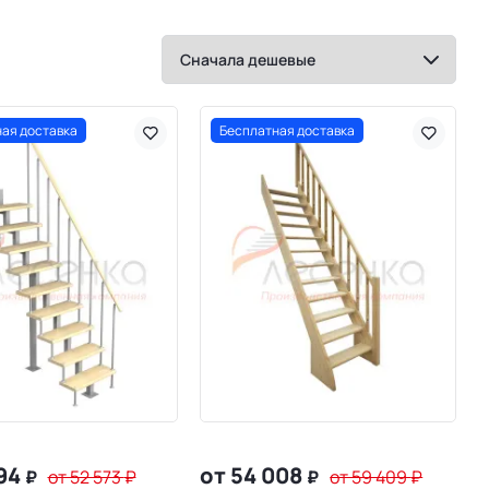
ая доставка
Бесплатная доставка
794
от 54 008
₽
от 52 573
₽
₽
от 59 409
₽