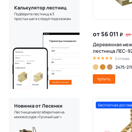
Калькулятор лестниц
Подберите лестницу в 3
простых шага следуя подсказкам
от 56 011
₽
от
Деревянная ме
лестница ЛЕС-92
2 отзыва
2475-27
Купить
Новинка от Лесенки
Бесплатная достав
Лестница малогабаритная на
монокосоуре «Гусиный шаг»