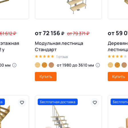
от 72 156
от 59 
 61 612
₽
₽
от 79 371
₽
жэтажная
Модульная лестница
Деревян
 у
Стандарт
лестниц
1 отзыв
00 мм
от 1980 до 3610 мм
Купить
Купить
ка
Бесплатная доставка
Бесплатн