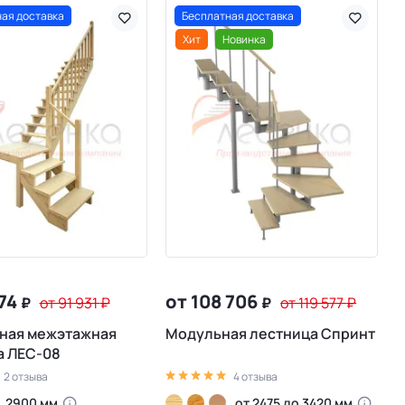
ая доставка
Бесплатная доставка
Хит
Новинка
574
от 108 706
₽
от 91 931
₽
₽
от 119 577
₽
ная межэтажная
Модульная лестница Спринт
а ЛЕС-08
2 отзыва
4 отзыва
2900 мм
от 2475 до 3420 мм