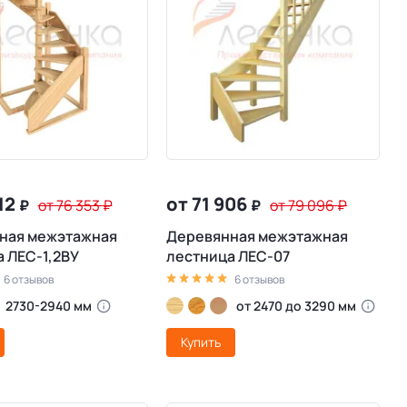
412
от 71 906
₽
от 76 353
₽
₽
от 79 096
₽
ная межэтажная
Деревянная межэтажная
 ЛЕС-1,2ВУ
лестница ЛЕС-07
6 отзывов
6 отзывов
2730-2940 мм
от 2470 до 3290 мм
Купить