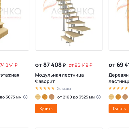
от 87 408
от 69 
 74 044
₽
₽
от 96 149
₽
жэтажная
Модульная лестница
Деревян
1
Фаворит
лестница
2 отзыва
 до 3075 мм
от 2160 до 3525 мм
Купить
Купить