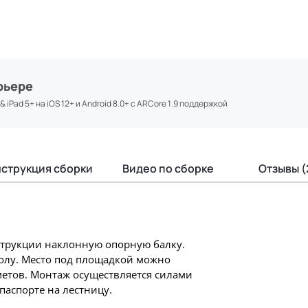
рьере
iPad 5+ на iOS 12+ и Android 8.0+ с ARCore 1.9 поддержкой
струкция сборки
Видео по сборке
Отзывы (
струкции наклонную опорную балку.
полу. Место под площадкой можно
метов. Монтаж осуществляется силами
паспорте на лестницу.