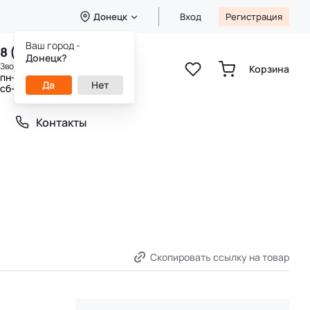
Донецк
Вход
Регистрация
Ваш город -
8 (800) 333-49-25
Донецк?
Звонок бесплатный
Корзина
пн-пт 8:00-20:00
Да
Нет
сб-вс 9:00-20:00
Контакты
Скопировать ссылку на товар