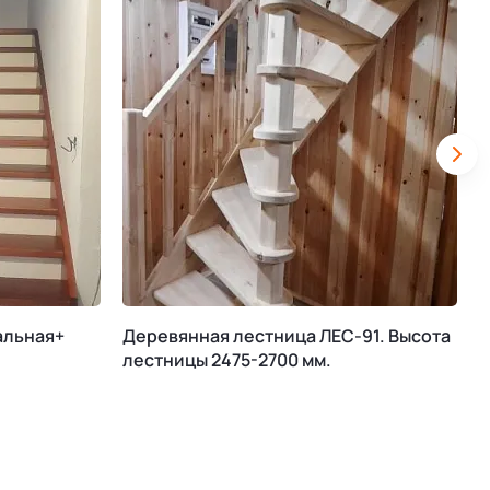
альная+
Деревянная лестница ЛЕС-91. Высота
М
лестницы 2475-2700 мм.
К
В