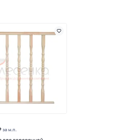
₽
за м.п.