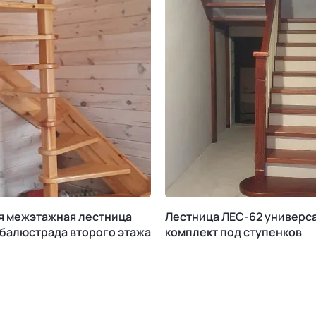
я межэтажная лестница
Лестница ЛЕС-62 универс
 балюстрада второго этажа
комплект под ступенков