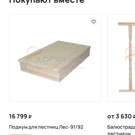
16 799
от 3 630
₽
Подиум для лестниц Лес-91/92
Балюстрада
лестницы