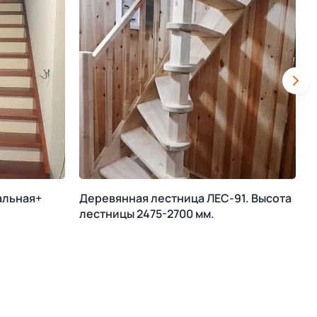
альная+
Деревянная лестница ЛЕС-91. Высота
М
лестницы 2475-2700 мм.
К
В