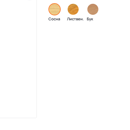
Сосна
Листвен.
Бук