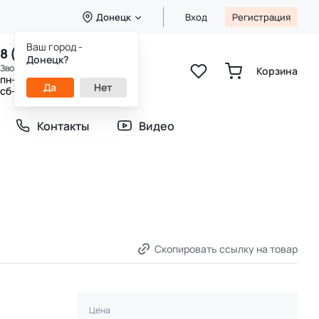
Донецк
Вход
Регистрация
Ваш город -
8 (800) 333-49-25
Донецк?
Звонок бесплатный
Корзина
пн-пт 8:00-20:00
Да
Нет
сб-вс 9:00-20:00
Контакты
Видео
Скопировать ссылку на товар
Цена