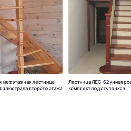
я межэтажная лестница
Лестница ЛЕС-62 универс
 балюстрада второго этажа
комплект под ступенков