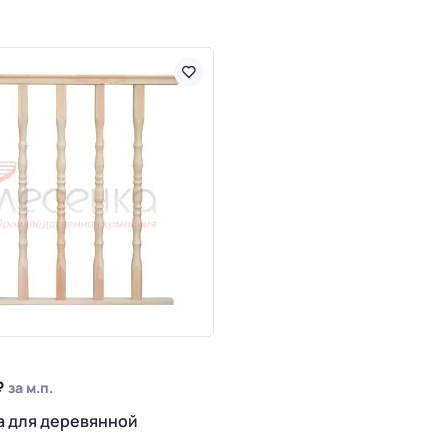
₽
за м.п.
 для деревянной