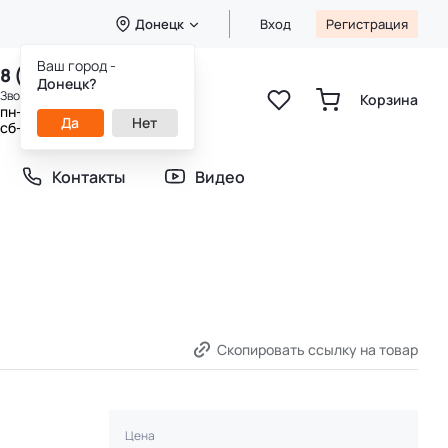
Донецк
Вход
Регистрация
Ваш город -
8 (800) 333-49-25
Донецк?
Звонок бесплатный
Корзина
пн-пт 8:00-20:00
Да
Нет
сб-вс 9:00-20:00
Контакты
Видео
Скопировать ссылку на товар
Цена