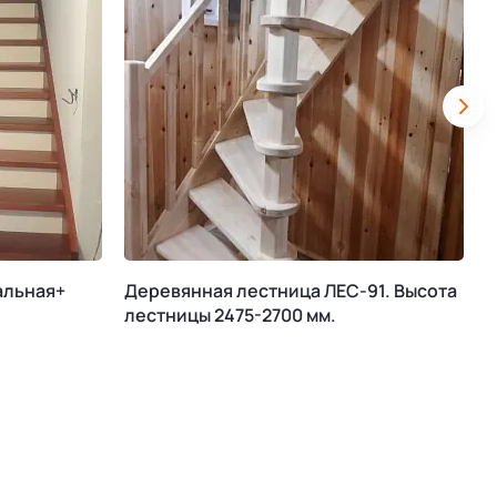
альная+
Деревянная лестница ЛЕС-91. Высота
М
лестницы 2475-2700 мм.
К
В