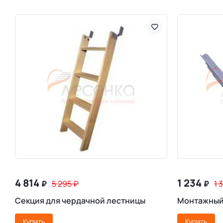
4 814
1 234
₽
5 295
₽
₽
1 
Секция для чердачной лестницы
Монтажный
Купить
Купить