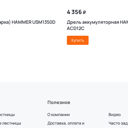
4 356
₽
арка) HAMMER USM1350D
Дрель аккумуляторная H
ACD12C
Купить
Полезное
естницы
О компании
Видео
е лестницы
Доставка, оплата и
Часто за