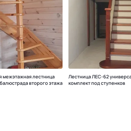
я межэтажная лестница
Лестница ЛЕС-62 универс
 балюстрада второго этажа
комплект под ступенков