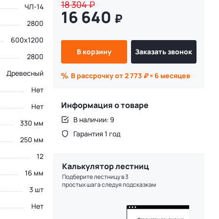
18 304
₽
ЧЛ-14
16 640
₽
2800
600х1200
В корзину
Заказать звонок
2800
Древесный
В рассрочку от 2 773
₽
× 6 месяцев
Нет
Информация о товаре
Нет
В наличии: 9
330 мм
Гарантия 1 год
250 мм
12
Калькулятор лестниц
16 мм
Подберите лестницу в 3
простых шага следуя подсказкам
3 шт
Нет