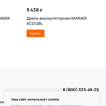
9 438
₽
AMMER
Дрель аккумуляторная HAMMER
П
ACD12BL
Купить
8 (800) 333-49-25
Звонок бесплатный
пн-пт 8:00-20:00
Наш сайт использует cookie
даваемые
сб-вс 9:00-20:00