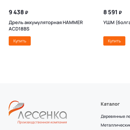
9 438
8 591
₽
₽
Дрель аккумуляторная HAMMER
УШМ (болг
ACD18BS
Купить
Купить
Каталог
Деревянные л
Металлически