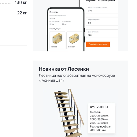
130 кг
22 кг
Новинка от Лесенки
Лестница малогабаритная на монокосоуре
«Гусиный шаг»