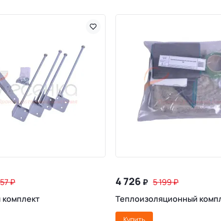
4 726
357
₽
₽
5 199
₽
 комплект
Теплоизоляционный комп
Купить