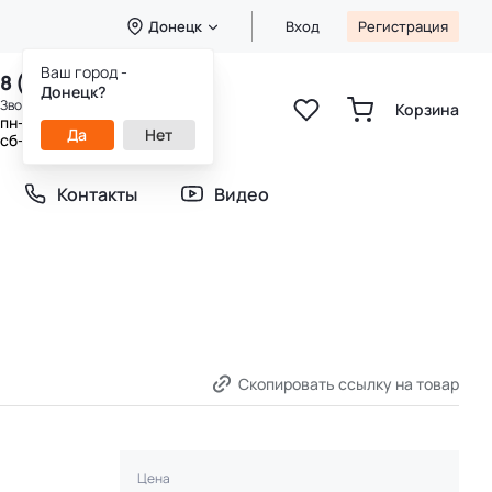
Донецк
Вход
Регистрация
Ваш город -
8 (800) 333-49-25
Донецк?
Звонок бесплатный
Корзина
пн-пт 8:00-20:00
Да
Нет
сб-вс 9:00-20:00
Контакты
Видео
Скопировать ссылку на товар
Цена