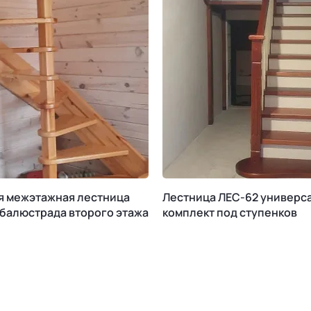
я межэтажная лестница
Лестница ЛЕС-62 универс
 балюстрада второго этажа
комплект под ступенков