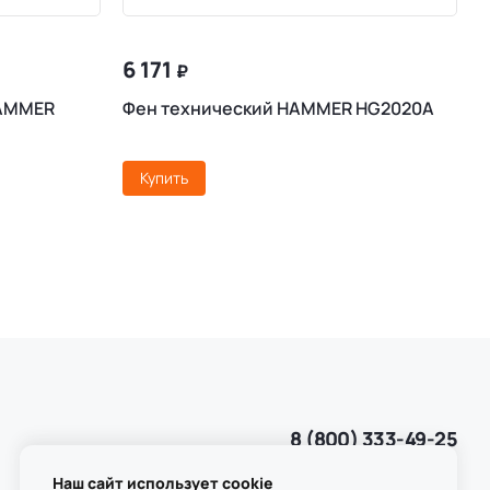
6 171
₽
HAMMER
Фен технический HAMMER HG2020A
П
C
Купить
8 (800) 333-49-25
Звонок бесплатный
пн-пт 8:00-20:00
Наш сайт использует cookie