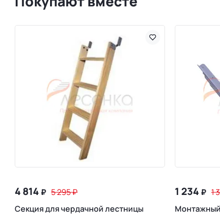
Покупают вместе
4 814
1 234
₽
5 295
₽
₽
1 
Секция для чердачной лестницы
Монтажный