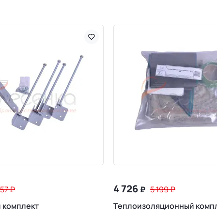
4 726
357
₽
₽
5 199
₽
 комплект
Теплоизоляционный комп