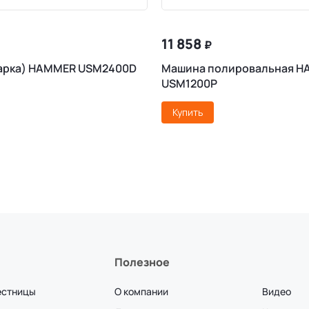
11 858
₽
арка) HAMMER USM2400D
Машина полировальная 
USM1200P
Купить
Полезное
естницы
О компании
Видео