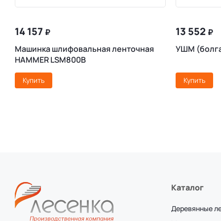
14 157
13 552
₽
₽
Машинка шлифовальная ленточная
УШМ (болг
HAMMER LSM800B
Купить
Купить
Каталог
Деревянные л