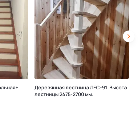
альная+
Деревянная лестница ЛЕС-91. Высота
М
лестницы 2475-2700 мм.
К
В