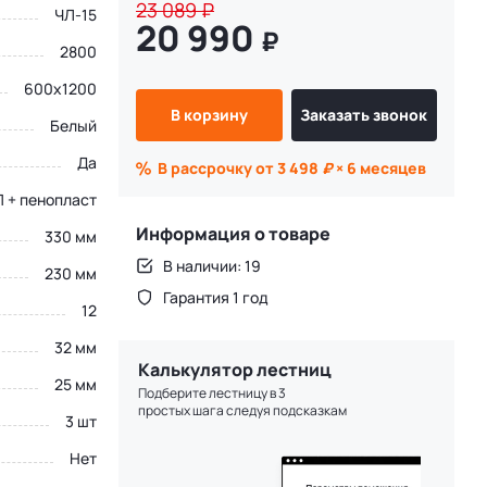
23 089
₽
ЧЛ-15
20 990
₽
2800
600х1200
В корзину
Заказать звонок
Белый
Да
В рассрочку от 3 498
₽
× 6 месяцев
 + пенопласт
Информация о товаре
330 мм
В наличии: 19
230 мм
Гарантия 1 год
12
32 мм
Калькулятор лестниц
25 мм
Подберите лестницу в 3
простых шага следуя подсказкам
3 шт
Нет